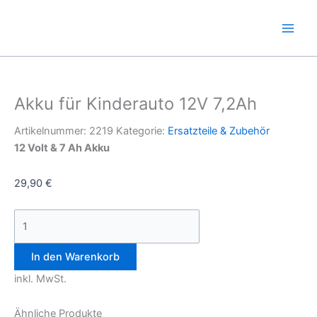
Zum
Akku
Inhalt
für
springen
Kinderauto
12V
7,2Ah
Menge
Akku für Kinderauto 12V 7,2Ah
Artikelnummer:
2219
Kategorie:
Ersatzteile & Zubehör
12 Volt & 7 Ah Akku
29,90
€
In den Warenkorb
inkl. MwSt.
Ähnliche Produkte