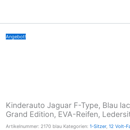
Zum
Kinderauto
Ursprünglicher
Aktueller
Inhalt
Jaguar
Preis
Preis
springen
F-
war:
ist:
Type,
275,00 €
250,00 €.
Blau
Angebot!
lackiert
🌈,
Grand
Edition,
EVA-
Reifen,
Ledersitz,
1-
Sitzer
Kinderauto Jaguar F-Type, Blau lack
Menge
Grand Edition, EVA-Reifen, Ledersit
Artikelnummer:
2170 blau
Kategorien:
1-Sitzer
,
12 Volt-