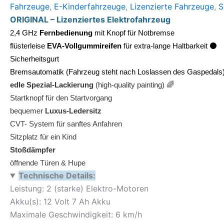
Fahrzeuge
,
E-Kinderfahrzeuge
,
Lizenzierte Fahrzeuge
,
S
ORIGINAL – Lizenziertes Elektrofahrzeug
2,4 GHz
Fernbedienung
mit Knopf für Notbremse
flüsterleise
EVA-Vollgummireifen
für extra-lange Haltbarkeit ⚫
Sicherheitsgurt
Bremsautomatik
(Fahrzeug steht nach Loslassen des Gaspedals
edle Spezial-Lackierung
(high-quality painting) 🌈
Startknopf für den Startvorgang
bequemer
Luxus-Ledersitz
CVT- System für sanftes Anfahren
Sitzplatz für ein Kind
Stoßdämpfer
öffnende Türen & Hupe
Technische Details:
Leistung: 2 (starke) Elektro-Motoren
Akku(s): 12 Volt 7 Ah Akku
Maximale Geschwindigkeit: 6 km/h